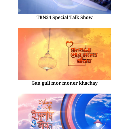
TBN24 Special Talk Show
Gan guli mor moner khachay