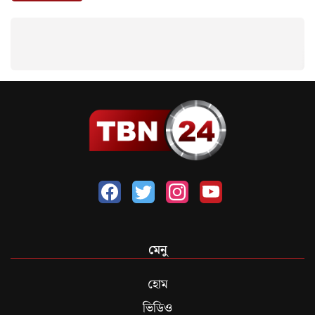
মেনু
হোম
ভিডিও