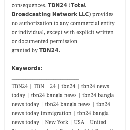
consequences. 𝗧𝗕𝗡𝟮𝟰 (𝗧𝗼𝘁𝗮𝗹
𝗕𝗿𝗼𝗮𝗱𝗰𝗮𝘀𝘁𝗶𝗻𝗴 𝗡𝗲𝘁𝘄𝗼𝗿𝗸 𝗟𝗟𝗖) provides
no authorization to any commercial entity
or individual, except with explicit written
or documented permission
granted by 𝗧𝗕𝗡𝟮𝟰.
𝗞𝗲𝘆𝘄𝗼𝗿𝗱𝘀:
_____________________________
TBN24 | TBN | 24 | tbn24 | tbn24 news
today | tbn24 bangla news | tbn24 bangla
news today | tbn24 bangla news | tbn24
news today immigration | tbn24 bangla
news today | New York | USA | United