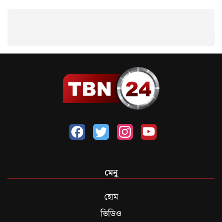
মেনু
হোম
ভিডিও