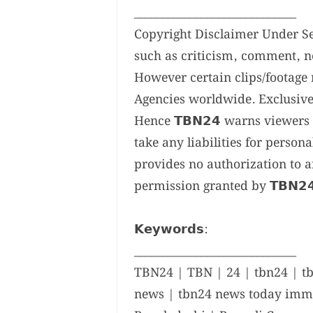
_____________________________
Copyright Disclaimer Under Sec
such as criticism, comment, n
However certain clips/footage 
Agencies worldwide. Exclusive 
Hence 𝗧𝗕𝗡𝟮𝟰 warns viewer
take any liabilities for personal, so
provides no authorization to a
permission granted by 𝗧𝗕𝗡𝟮
𝗞𝗲𝘆𝘄𝗼𝗿𝗱𝘀:
_____________________________
TBN24 | TBN | 24 | tbn24 | t
news | tbn24 news today immi