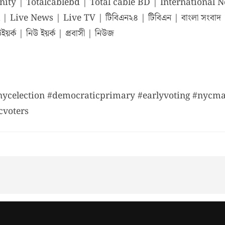
ity | Totalcablebd | Total cable BD | International
ive News | Live TV | টিবিএন২৪ | টিবিএন | বাংলা সংবাদ | যুক্
র্ক | নিউ ইয়র্ক | প্রবাসী | নিউজ
ycelection #democraticprimary #earlyvoting #nycma
cvoters