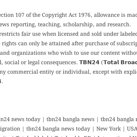
tion 107 of the Copyright Act 1976, allowance is mad
ews reporting, teaching, scholarship, and research.
restricts fair use when licensed and sold under labele
rights can only be attained after purchase of subscri
s and organizations who wish to use our content with
cial or legal consequences. 𝗧𝗕𝗡𝟮𝟰 (𝗧𝗼𝘁𝗮𝗹 𝗕𝗿𝗼𝗮𝗱𝗰𝗮
ny commercial entity or individual, except with expl
.
bn24 news today | tbn24 bangla news | tbn24 bangla 
gration | tbn24 bangla news today | New York | USA 