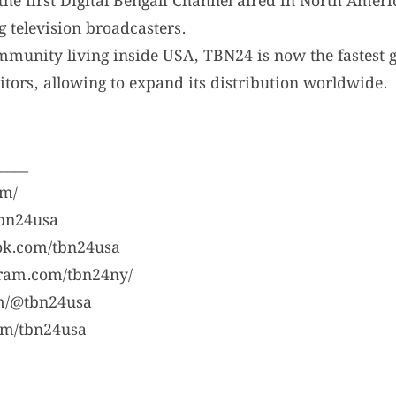
the first Digital Bengali Channel aired in North Amer
 television broadcasters.
munity living inside USA, TBN24 is now the fastest
tors, allowing to expand its distribution worldwide.
____
om/
bn24usa
ok.com/tbn24usa
gram.com/tbn24ny/
om/@tbn24usa
com/tbn24usa