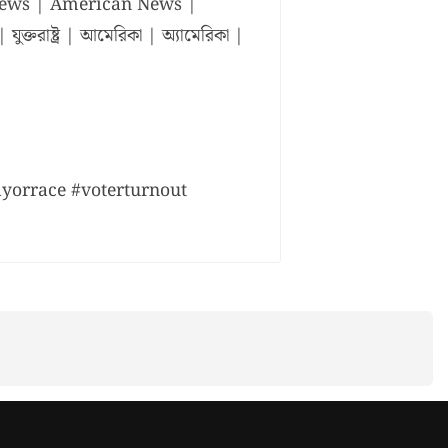
 News | American News |
তরাষ্ট্র | আমেরিকা | অ্যামেরিকা |
yorrace #voterturnout