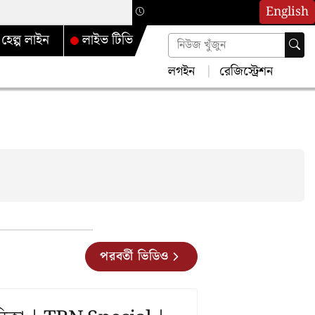
English
হেল্প লাইন
লাইভ টিভি
লগইন
রেজিস্ট্রেশন
পরবর্তী ভিডিও