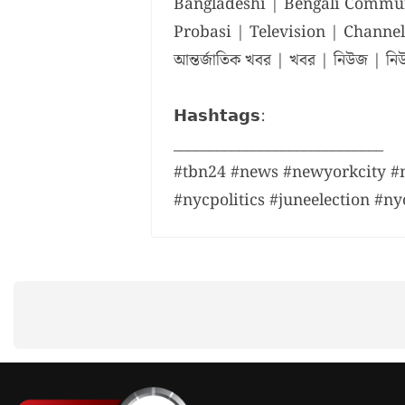
Bangladeshi | Bengali Commun
Probasi | Television | Channel | L
আন্তর্জাতিক খবর | খবর | নিউজ | নিউইয়
𝗛𝗮𝘀𝗵𝘁𝗮𝗴𝘀:
_____________________________
#tbn24 #news #newyorkcity #n
#nycpolitics #juneelection #ny