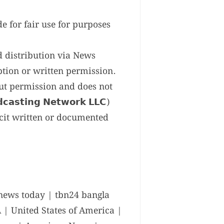
e for fair use for purposes
d distribution via News
ption or written permission.
out permission and does not
𝘀𝘁𝗶𝗻𝗴 𝗡𝗲𝘁𝘄𝗼𝗿𝗸 𝗟𝗟𝗖)
icit written or documented
news today | tbn24 bangla
| United States of America |