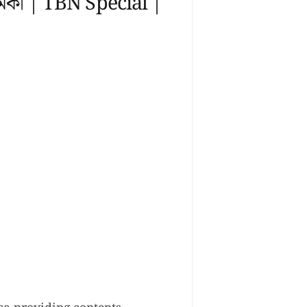
ূমিকা | TBN Special |