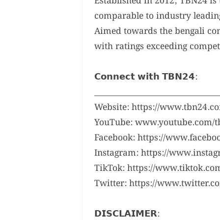
Established in 2012, TBN24 is 
comparable to industry leading
Aimed towards the bengali com
with ratings exceeding competi
𝗖𝗼𝗻𝗻𝗲𝗰𝘁 𝘄𝗶𝘁𝗵 𝗧𝗕𝗡𝟮𝟰:
________________________________
Website: https://www.tbn24.c
YouTube: www.youtube.com/t
Facebook: https://www.facebo
Instagram: https://www.insta
TikTok: https://www.tiktok.c
Twitter: https://www.twitter.
𝗗𝗜𝗦𝗖𝗟𝗔𝗜𝗠𝗘𝗥: