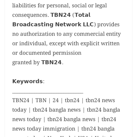
liabilities for personal, social or legal
consequences. 𝗧𝗕𝗡𝟮𝟰 (𝗧𝗼𝘁𝗮𝗹
𝗕𝗿𝗼𝗮𝗱𝗰𝗮𝘀𝘁𝗶𝗻𝗴 𝗡𝗲𝘁𝘄𝗼𝗿𝗸 𝗟𝗟𝗖) provides
no authorization to any commercial entity
or individual, except with explicit written
or documented permission
granted by 𝗧𝗕𝗡𝟮𝟰.
𝗞𝗲𝘆𝘄𝗼𝗿𝗱𝘀:
_____________________________
TBN24 | TBN | 24 | tbn24 | tbn24 news
today | tbn24 bangla news | tbn24 bangla
news today | tbn24 bangla news | tbn24
news today immigration | tbn24 bangla