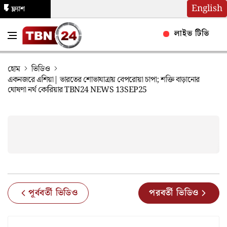
English
ফ্ল্যাশ
নিউজ
লাইভ টিভি
হোম
ভিডিও
একনজরে এশিয়া| ভারতের শোভাযাত্রায় বেপরোয়া চাপা; শক্তি বাড়ানোর
ঘোষণা নর্থ কোরিয়ার TBN24 NEWS 13SEP25
পূর্ববর্তী ভিডিও
পরবর্তী ভিডিও