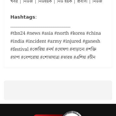
খবর | নিউজ | নিউইয়র্ক | নিউ ইয়র্ক | প্রবাসী | নিউজ
𝗛𝗮𝘀𝗵𝘁𝗮𝗴𝘀:
_____________________________
#tbn24 #news #asia #north #korea #china
#india #incident #army #injured #ganesh
#festival #কোরিয়া #নর্থ #ঘোষণা #বাড়ানো #শক্তি
#চাপা #বেপরোয়া #শোভাযাত্রা #ভারত #এশিয়া #চীন