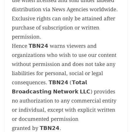
use when licensed and sold under labeled
distribution via News Agencies worldwide.
Exclusive rights can only be attained after
purchase of subscription or written
permission.
Hence 𝗧𝗕𝗡𝟮𝟰 warns viewers and
organizations who wish to use our content
without permission and does not take any
liabilities for personal, social or legal
consequences. 𝗧𝗕𝗡𝟮𝟰 (𝗧𝗼𝘁𝗮𝗹
𝗕𝗿𝗼𝗮𝗱𝗰𝗮𝘀𝘁𝗶𝗻𝗴 𝗡𝗲𝘁𝘄𝗼𝗿𝗸 𝗟𝗟𝗖) provides
no authorization to any commercial entity
or individual, except with explicit written
or documented permission
granted by 𝗧𝗕𝗡𝟮𝟰.