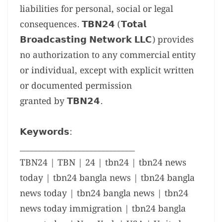
liabilities for personal, social or legal
consequences. 𝗧𝗕𝗡𝟮𝟰 (𝗧𝗼𝘁𝗮𝗹
𝗕𝗿𝗼𝗮𝗱𝗰𝗮𝘀𝘁𝗶𝗻𝗴 𝗡𝗲𝘁𝘄𝗼𝗿𝗸 𝗟𝗟𝗖) provides
no authorization to any commercial entity
or individual, except with explicit written
or documented permission
granted by 𝗧𝗕𝗡𝟮𝟰.
𝗞𝗲𝘆𝘄𝗼𝗿𝗱𝘀:
_____________________________
TBN24 | TBN | 24 | tbn24 | tbn24 news
today | tbn24 bangla news | tbn24 bangla
news today | tbn24 bangla news | tbn24
news today immigration | tbn24 bangla