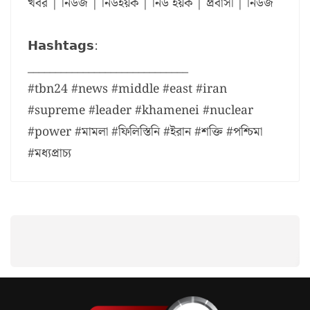
খবর | নিউজ | নিউইয়র্ক | নিউ ইয়র্ক | প্রবাসী | নিউজ
𝗛𝗮𝘀𝗵𝘁𝗮𝗴𝘀:
_____________________________
#tbn24 #news #middle #east #iran
#supreme #leader #khamenei #nuclear
#power #মামলা #ফিলিস্তিনি #ইরান #শক্তি #পশ্চিমা
#মধ্যপ্রাচ্য