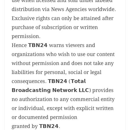
use when licensed and sold under labeled
distribution via News Agencies worldwide.
Exclusive rights can only be attained after
purchase of subscription or written
permission.
Hence 𝗧𝗕𝗡𝟮𝟰 warns viewers and
organizations who wish to use our content
without permission and does not take any
liabilities for personal, social or legal
consequences. 𝗧𝗕𝗡𝟮𝟰 (𝗧𝗼𝘁𝗮𝗹
𝗕𝗿𝗼𝗮𝗱𝗰𝗮𝘀𝘁𝗶𝗻𝗴 𝗡𝗲𝘁𝘄𝗼𝗿𝗸 𝗟𝗟𝗖) provides
no authorization to any commercial entity
or individual, except with explicit written
or documented permission
granted by 𝗧𝗕𝗡𝟮𝟰.