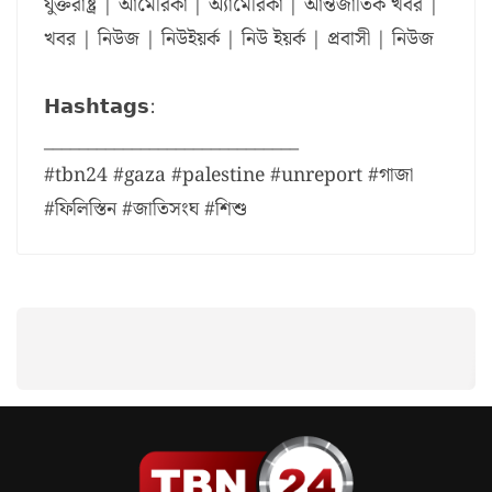
যুক্তরাষ্ট্র | আমেরিকা | অ্যামেরিকা | আন্তর্জাতিক খবর |
খবর | নিউজ | নিউইয়র্ক | নিউ ইয়র্ক | প্রবাসী | নিউজ
𝗛𝗮𝘀𝗵𝘁𝗮𝗴𝘀:
_____________________________
#tbn24 #gaza #palestine #unreport #গাজা
#ফিলিস্তিন #জাতিসংঘ #শিশু