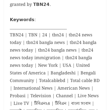
granted by 𝗧𝗕𝗡𝟮𝟰.
𝗞𝗲𝘆𝘄𝗼𝗿𝗱𝘀:
_____________________________
TBN24 | TBN | 24 | tbn24 | tbn24 news
today | tbn24 bangla news | tbn24 bangla
news today | tbn24 bangla news | tbn24
news today immigration | tbn24 bangla
news today | New York | USA | United
States of America | Bangladeshi | Bengali
Community | Totalcablebd | Total cable BD
| International News | American News |
Probasi | Television | Channel | Live News
| Live TV | টিবিএন২৪ | টিবিএন | বাংলা সংবাদ |