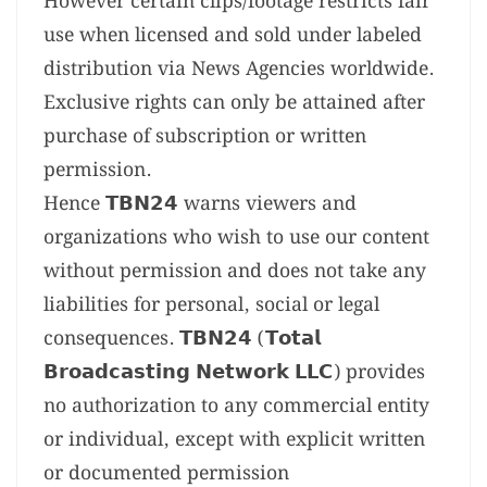
However certain clips/footage restricts fair
use when licensed and sold under labeled
distribution via News Agencies worldwide.
Exclusive rights can only be attained after
purchase of subscription or written
permission.
Hence 𝗧𝗕𝗡𝟮𝟰 warns viewers and
organizations who wish to use our content
without permission and does not take any
liabilities for personal, social or legal
consequences. 𝗧𝗕𝗡𝟮𝟰 (𝗧𝗼𝘁𝗮𝗹
𝗕𝗿𝗼𝗮𝗱𝗰𝗮𝘀𝘁𝗶𝗻𝗴 𝗡𝗲𝘁𝘄𝗼𝗿𝗸 𝗟𝗟𝗖) provides
no authorization to any commercial entity
or individual, except with explicit written
or documented permission