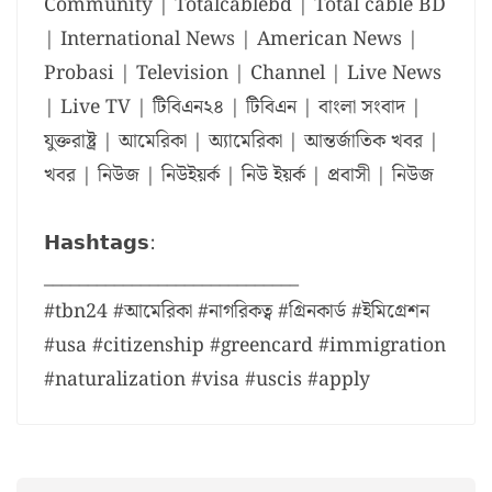
Community | Totalcablebd | Total cable BD
| International News | American News |
Probasi | Television | Channel | Live News
| Live TV | টিবিএন২৪ | টিবিএন | বাংলা সংবাদ |
যুক্তরাষ্ট্র | আমেরিকা | অ্যামেরিকা | আন্তর্জাতিক খবর |
খবর | নিউজ | নিউইয়র্ক | নিউ ইয়র্ক | প্রবাসী | নিউজ
𝗛𝗮𝘀𝗵𝘁𝗮𝗴𝘀:
_____________________________
#tbn24 #আমেরিকা #নাগরিকত্ব #গ্রিনকার্ড #ইমিগ্রেশন
#usa #citizenship #greencard #immigration
#naturalization #visa #uscis #apply