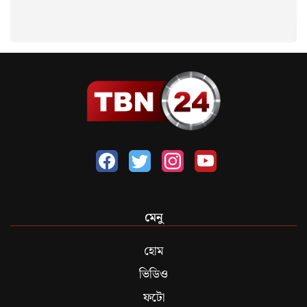
মেনু
হোম
ভিডিও
ফটো