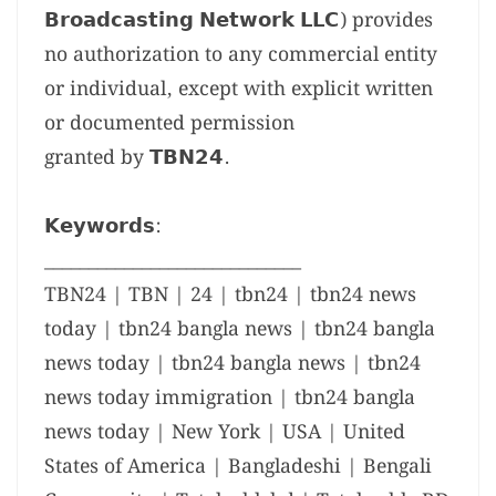
𝗕𝗿𝗼𝗮𝗱𝗰𝗮𝘀𝘁𝗶𝗻𝗴 𝗡𝗲𝘁𝘄𝗼𝗿𝗸 𝗟𝗟𝗖) provides
no authorization to any commercial entity
or individual, except with explicit written
or documented permission
granted by 𝗧𝗕𝗡𝟮𝟰.
𝗞𝗲𝘆𝘄𝗼𝗿𝗱𝘀:
_____________________________
TBN24 | TBN | 24 | tbn24 | tbn24 news
today | tbn24 bangla news | tbn24 bangla
news today | tbn24 bangla news | tbn24
news today immigration | tbn24 bangla
news today | New York | USA | United
States of America | Bangladeshi | Bengali