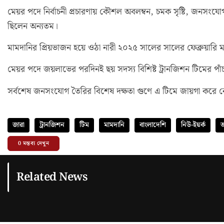
মেয়র পদে নির্বাচনী প্রচারণায় কৌশল অবলম্বন, চমক সৃষ্টি, জনসংযো
ছিলেন অন্যতম।
মামদানির প্রিয়ভাজন হয়ে ওঠা নারী ২০২৫ সালের সালের ফেব্রুয়ার
মেয়র পদে জয়লাভের পরদিনই ছয় সদস্য বিশিষ্ট ট্রানজিশন টিমের পা
সর্বশেষ জনসংযোগ তৈরির বিশেষ দক্ষতা গুণে এ টিমে জায়গা করে ন
জারা
ট্রানজিশন
টিম
মামদানি
বাংলাদেশি
নিউ-ইয়র্ক
অ
0
মন্তব্য দেখুন
Related News