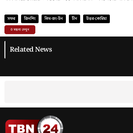
সফর
জিনপিং
কিম-জং-উন
চীন
উত্তর-কোরিয়া
0
মন্তব্য দেখুন
Related News