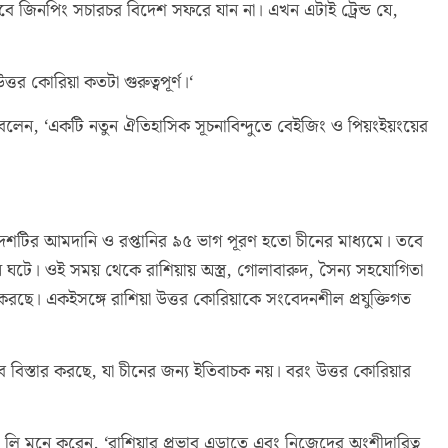
 জিনপিং সচারচর বিদেশ সফরে যান না। এখন এটাই ট্রেন্ড যে,
তর কোরিয়া কতটা গুরুত্বপূর্ণ।‘
লেন, ‘একটি নতুন ঐতিহাসিক সূচনাবিন্দুতে বেইজিং ও পিয়ংইয়ংয়ের
 দেশটির আমদানি ও রপ্তানির ৯৫ ভাগ পূরণ হতো চীনের মাধ্যমে। তবে
ন ঘটে। ওই সময় থেকে রাশিয়ায় অস্ত্র, গোলাবারুদ, সৈন্য সহযোগিতা
রছে। একইসঙ্গে রাশিয়া উত্তর কোরিয়াকে সংবেদনশীল প্রযুক্তিগত
 বিস্তার করছে, যা চীনের জন্য ইতিবাচক নয়। বরং উত্তর কোরিয়ার
ইয়ং লি মনে করেন, ‘রাশিয়ার প্রভাব এড়াতে এবং নিজেদের অংশীদারিত্ব