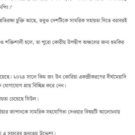
নপিং।‘
্রতিরক্ষা চুক্তি আছে, তবুও দেশটিকে সামরিক সহায়তা দিতে বরাবরই
শক্তিশালী হলে, তা পুরো কোরীয় উপদ্বীপ অঞ্চলের জন্য হুমকির
 রয়েছে। ২০২৪ সালে কিম জং উন কোরিয়া একন্দ্রীকরণের দীর্ঘমেয়াদি
যোগাযোগ প্রায় বিচ্ছিন্ন করে দেন।
হায়তা চেয়েছে সিউল।
কোরিয়ার জাপানকে সামরিক সহযোগিতা দেওয়ার বিষয়টি আলোচনায়
ষা এ সফরের অন্যতম উদ্দেশ্য।