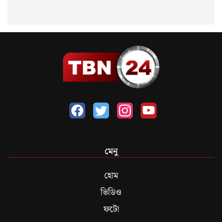
মেনু
হোম
ভিডিও
ফটো