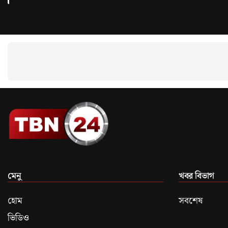
মেনু
খবর বিভাগ
হোম
সবশেষ
ভিডিও