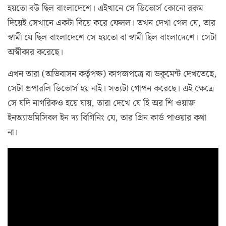
হয়তো বউ ছিল বাংলাদেশে। এইখানে সে ডিভোর্স কোনো রকম
দিয়েই সেখানে একটা বিয়ে করে ফেলল। তখন দেখা গেল যে, তার
স্বামী যে ছিল বাংলাদেশে সে হয়তো বা স্বামী ছিল বাংলাদেশে। সেটা
অস্বীকার করেছে।
এখন তারা (অভিবাসন কর্তৃপক্ষ) কাগজপত্রে বা ডকুমেন্ট দেখতেছে,
সেটা প্রপারলি ডিভোর্স হয় নাই। সত্যটা গোপন করেছে। এই ক্ষেত্রে
সে যদি নাগরিকও হয়ে যায়, তারা দেখে যে হি অর শি ওয়াজ
ইনঅ্যাডমিসিবল ইন দ্য বিগিনিং যে, তার গ্রিন কার্ড পাওয়ার কথা
না।