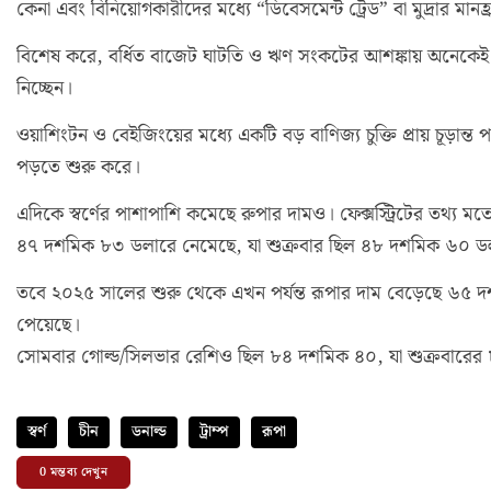
কেনা এবং বিনিয়োগকারীদের মধ্যে “ডিবেসমেন্ট ট্রেড” বা মুদ্রার মানহ্
বিশেষ করে, বর্ধিত বাজেট ঘাটতি ও ঋণ সংকটের আশঙ্কায় অনেকেই মুদ্র
নিচ্ছেন।
ওয়াশিংটন ও বেইজিংয়ের মধ্যে একটি বড় বাণিজ্য চুক্তি প্রায় চূড়ান্
পড়তে শুরু করে।
এদিকে স্বর্ণের পাশাপাশি কমেছে রুপার দামও। ফেক্সস্ট্রিটের তথ্য 
৪৭ দশমিক ৮৩ ডলারে নেমেছে, যা শুক্রবার ছিল ৪৮ দশমিক ৬০ ড
তবে ২০২৫ সালের শুরু থেকে এখন পর্যন্ত রূপার দাম বেড়েছে ৬৫ দশমি
পেয়েছে।
সোমবার গোল্ড/সিলভার রেশিও ছিল ৮৪ দশমিক ৪০, যা শুক্রবারের
স্বর্ণ
চীন
ডনাল্ড
ট্রাম্প
রূপা
0
মন্তব্য দেখুন