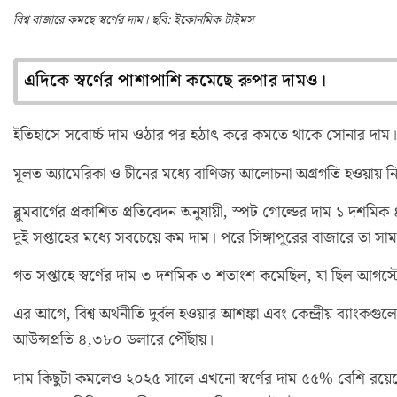
বিশ্ব বাজারে কমছে স্বর্ণের দাম। ছবি: ইকোনমিক টাইমস
এদিকে স্বর্ণের পাশাপাশি কমেছে রুপার দামও।
ইতিহাসে সবোর্চ্চ দাম ওঠার পর হঠাৎ করে কমতে থাকে সোনার দা
মূলত অ্যামেরিকা ও চীনের মধ্যে বাণিজ্য আলোচনা অগ্রগতি হওয়ায় নির
ব্লুমবার্গের প্রকাশিত প্রতিবেদন অনুযায়ী, স্পট গোল্ডের দাম ১ দ
দুই সপ্তাহের মধ্যে সবচেয়ে কম দাম। পরে সিঙ্গাপুরের বাজারে তা স
গত সপ্তাহে স্বর্ণের দাম ৩ দশমিক ৩ শতাংশ কমেছিল, যা ছিল আগস্
এর আগে, বিশ্ব অর্থনীতি দুর্বল হওয়ার আশঙ্কা এবং কেন্দ্রীয় ব্যাংকগ
আউন্সপ্রতি ৪,৩৮০ ডলারে পৌঁছায়।
দাম কিছুটা কমলেও ২০২৫ সালে এখনো স্বর্ণের দাম ৫৫% বেশি রয়েছে। 