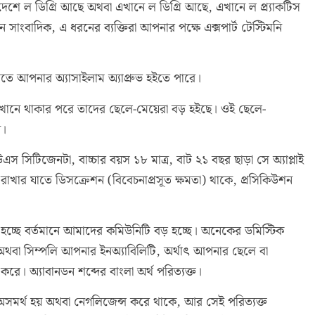
েশে ল ডিগ্রি আছে অথবা এখানে ল ডিগ্রি আছে, এখানে ল প্র্যাকটিস
াংবাদিক, এ ধরনের ব্যক্তিরা আপনার পক্ষে এক্সপার্ট টেস্টিমনি
িতে আপনার অ্যাসাইলাম অ্যাপ্রুভ হইতে পারে।
ল এখানে থাকার পরে তাদের ছেলে-মেয়েরা বড় হইছে। ওই ছেলে-
ন।
সিটিজেনটা, বাচ্চার বয়স ১৮ মাত্র, বাট ২১ বছর ছাড়া সে অ্যাপ্লাই
প রাখার যাতে ডিসক্রেশন (বিবেচনাপ্রসূত ক্ষমতা) থাকে, প্রসিকিউশন
 হচ্ছে বর্তমানে আমাদের কমিউনিটি বড় হচ্ছে। অনেকের ডমিস্টিক
রে অথবা সিম্পলি আপনার ইনঅ্যাবিলিটি, অর্থাৎ আপনার ছেলে বা
রে। অ্যাবানডন শব্দের বাংলা অর্থ পরিত্যক্ত।
সমর্থ হয় অথবা নেগলিজেন্স করে থাকে, আর সেই পরিত্যক্ত