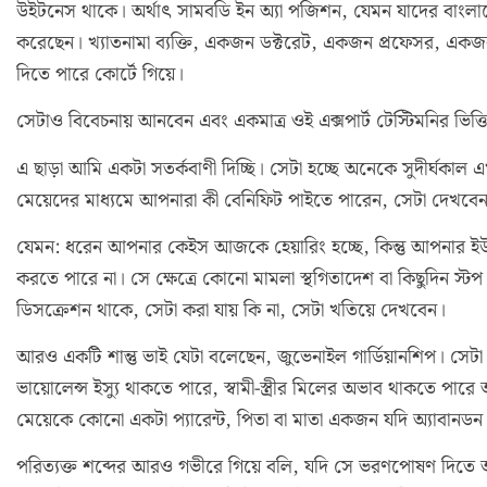
উইটনেস থাকে। অর্থাৎ সামবডি ইন অ্যা পজিশন, যেমন যাদের বাংলাদ
করেছেন। খ্যাতনামা ব্যক্তি, একজন ডক্টরেট, একজন প্রফেসর, একজন স
দিতে পারে কোর্টে গিয়ে।
সেটাও বিবেচনায় আনবেন এবং একমাত্র ওই এক্সপার্ট টেস্টিমনির ভিত্ত
এ ছাড়া আমি একটা সতর্কবাণী দিচ্ছি। সেটা হচ্ছে অনেকে সুদীর্ঘকা
মেয়েদের মাধ্যমে আপনারা কী বেনিফিট পাইতে পারেন, সেটা দেখবে
যেমন: ধরেন আপনার কেইস আজকে হেয়ারিং হচ্ছে, কিন্তু আপনার ইউএস 
করতে পারে না। সে ক্ষেত্রে কোনো মামলা স্থগিতাদেশ বা কিছুদিন স্ট
ডিসক্রেশন থাকে, সেটা করা যায় কি না, সেটা খতিয়ে দেখবেন।
আরও একটি শান্তু ভাই যেটা বলেছেন, জুভেনাইল গার্ডিয়ানশিপ। সেটা
ভায়োলেন্স ইস্যু থাকতে পারে, স্বামী-স্ত্রীর মিলের অভাব থাকতে পা
মেয়েকে কোনো একটা প্যারেন্ট, পিতা বা মাতা একজন যদি অ্যাবানডন ক
পরিত্যক্ত শব্দের আরও গভীরে গিয়ে বলি, যদি সে ভরণপোষণ দিতে অ