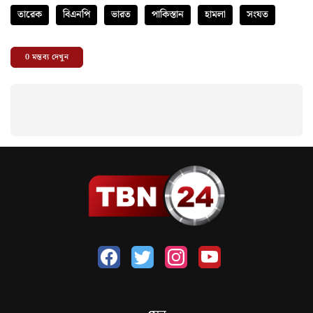
তারেক
বিএনপি
ভারত
পাকিস্তান
হামলা
সংযত
0
মন্তব্য দেখুন