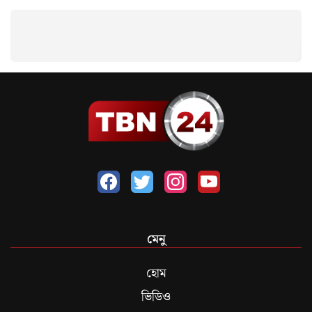
মেনু
হোম
ভিডিও