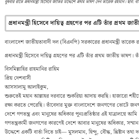
বুধবার রাতে প্রধানমন্ত্রী হিসেবে জাতির উদ্দেশে প্রথম ভাষণ দেন তারেক রহমান। ছবি: ব
প্রধানমন্ত্রী হিসেবে দায়িত্ব গ্রহণের পর এটি তাঁর প্রথম জ
বাংলাদেশ জাতীয়তাবাদী দল (বিএনপি) সরকারের প্রধানমন্ত্রী তারে
প্রধানমন্ত্রী হিসেবে দায়িত্ব গ্রহণের পর এটি তাঁর প্রথম জাতীয় ভাষণ।
বিসমিল্লাহির রাহমানির রাহিম
প্রিয় দেশবাসী
আসসালামু আলাইকুম,
শুরুতেই মহান আল্লাহর দরবারে শুকরিয়া আদায় করছি। হাজারো শহীদে
রক্ষা করতে পেরেছি। তাঁবেদার মুক্ত বাংলাদেশে জনগণের ভোটে জন
দেশে গণতন্ত্র এবং মানুষের অধিকার পুনঃপ্রতিষ্ঠার এই যাত্রালগ্নে আম
গণতন্ত্রকামী জনগণের কারণেই দেশে আবার মানুষের অধিকার, সম্মান এব
উদ্দেশে একটি বার্তা দিতে চাই— মুসলমান, হিন্দু, বৌদ্ধ, খ্রিষ্টান ত