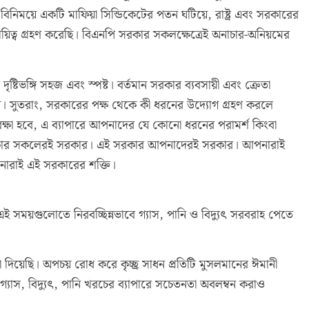
র বিনিময়ে একটি মাফিয়া সিন্ডিকেটের পতন ঘটিয়ে, রাষ্ট্র এবং সরকারের
 দায়িত্ব গ্রহণ করেছি। বিএনপি সরকার সকলক্ষেত্রেই অনাচার-অনিয়মের
দৃষ্টিভঙ্গি সহজ এবং স্পষ্ট। বর্তমান সরকার ব্যবসায়ী এবং ক্রেতা
চায়। সুতরাং, সরকারের পক্ষ থেকে কী ধরনের উদ্যোগ গ্রহণ করলে
র্থ রক্ষা হবে, এ ব্যাপারে আপনাদের যে কোনো ধরনের পরামর্শ কিংবা
এই সরকার সকলেরই সরকার। এই সরকার আপনাদেরই সরকার। আপনারাই
পনারাই এই সরকারের শক্তি।
ময়গুলোতে নিরবচ্ছিন্নভাবে গ্যাস, পানি ও বিদ্যুৎ সরবরাহ পেতে
শনা দিয়েছি। অপচয় রোধ করে কৃচ্ছ্র সাধন প্রতিটি মুসলমানের ঈমানী
্যাস, বিদ্যুৎ, পানি খরচের ব্যাপারে সচেতনতা অবলম্বন করাও