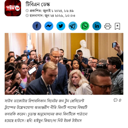
টিবিএন ডেস্ক
প্রকাশিত:
জুলাই ১ ২০২৫, ১৬:৪৯
হালনাগাদ:
জুন ২৪ ২০২৬, ১০:০৩
0
সাউথ ডাকোটার রিপাবলিকান সিনেটর জন টুন প্রেসিডেন্ট
ট্রাম্পের উল্লেখযোগ্য অভ্যন্তরীণ নীতি বিলটি পাসের বিষয়টি
তদারকি করেন। চূড়ান্ত অনুমোদনের জন্য বিলটিকে পাঠানো
হয়েছে হাউসে। ছবি: হাইয়ুন জিয়াং/দ্য নিউ ইয়র্ক টাইমস