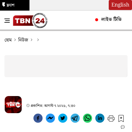
English
ফ্ল্যাশ
নিউজ
লাইভ টিভি
হোম
নিউজ
প্রকাশিত:
আগস্ট ৭ ২০২৬, ৭:৪০