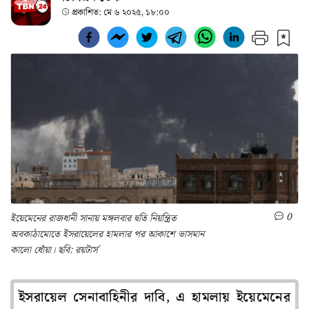
প্রকাশিত:
মে ৬ ২০২৫, ১৮:০০
0
ইয়েমেনের রাজধানী সানায় মঙ্গলবার হুতি নিয়ন্ত্রিত
অবকাঠামোতে ইসরায়েলের হামলার পর আকাশে ভাসমান
কালো ধোঁয়া। ছবি: রয়টার্স
ইসরায়েল সেনাবাহিনীর দাবি, এ হামলায় ইয়েমেনের