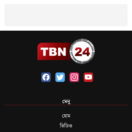
মেনু
হোম
ভিডিও