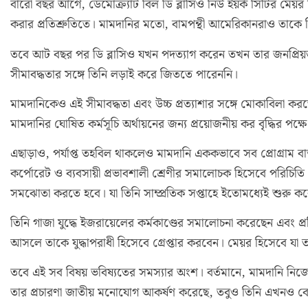
বারো বছর আগে, ডেমোক্র্যাট বিল ডি ব্লাসিও নিউ ইয়র্ক সিটির মেয়
করার প্রতিশ্রুতিতে। মামদানির মতো, বামপন্থী আমেরিকানরাও তাক
তবে আট বছর পর ডি ব্লাসিও যখন পদত্যাগ করেন তখন তার জনপ্রিয়তা
সীমাবদ্ধতার সঙ্গে তিনি লড়াই করে জিততে পারেননি।
মামদানিকেও এই সীমাবদ্ধতা এবং উচ্চ প্রত্যাশার সঙ্গে মোকাবিলা কর
মামদানির ঘোষিত কর্মসূচি অর্থায়নের জন্য প্রয়োজনীয় কর বৃদ্ধির পক্ষ
এছাড়াও, পর্যাপ্ত তহবিল থাকলেও মামদানি এককভাবে সব প্রোগ্রাম বাস্ত
কর্পোরেট ও ব্যবসায়ী প্রভাবশালী শ্রেণীর সমালোচক হিসেবে পরিচি
সমঝোতা করতে হবে। যা তিনি সাম্প্রতিক সপ্তাহে ইতোমধ্যেই শুরু ক
তিনি গাজা যুদ্ধে ইজরায়েলের কর্মকাণ্ডের সমালোচনা করেছেন এবং প্রতিশ্র
আসলে তাকে যুদ্ধাপরাধী হিসেবে গ্রেপ্তার করবেন। মেয়র হিসেবে যা 
তবে এই সব বিষয় ভবিষ্যতের সমস্যার অংশ। বর্তমানে, মামদানি 
তার প্রচারণা জাতীয় মনোযোগ আকর্ষণ করেছে, তবুও তিনি এখনও ব