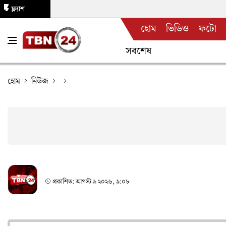
ফ্ল্যাশ
হোম
ভিডিও
ফটো
নিউজ
সবশেষ
হোম
নিউজ
প্রকাশিত:
আগস্ট ৯ ২০২৬, ৯:০৮