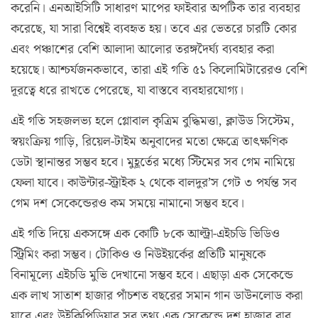
করেনি। এনআইসিটি সাধারণ মাপের ফাইবার অপটিক তার ব্যবহার
করেছে, যা সারা বিশ্বেই ব্যবহৃত হয়। তবে এর ভেতরে চারটি কোর
এবং পঞ্চাশের বেশি আলাদা আলোর তরঙ্গদৈর্ঘ্য ব্যবহার করা
হয়েছে। আশ্চর্যজনকভাবে, তারা এই গতি ৫১ কিলোমিটারেরও বেশি
দূরত্বে ধরে রাখতে পেরেছে, যা বাস্তবে ব্যবহারযোগ্য।
এই গতি সহজলভ্য হলে গ্লোবাল কৃত্রিম বুদ্ধিমত্তা, ক্লাউড সিস্টেম,
স্বয়ংক্রিয় গাড়ি, রিয়েল-টাইম অনুবাদের মতো ক্ষেত্রে তাৎক্ষণিক
ডেটা স্থানান্তর সম্ভব হবে। মুহূর্তের মধ্যে স্টিমের সব গেম নামিয়ে
ফেলা যাবে। কাউন্টার-স্ট্রাইক ২ থেকে বালদুর’স গেট ৩ পর্যন্ত সব
গেম দশ সেকেন্ডেরও কম সময়ে নামানো সম্ভব হবে।
এই গতি দিয়ে একসঙ্গে এক কোটি ৮কে আল্ট্রা-এইচডি ভিডিও
স্ট্রিমিং করা সম্ভব। টোকিও ও নিউইয়র্কের প্রতিটি মানুষকে
বিনামূল্যে এইচডি মুভি দেখানো সম্ভব হবে। এছাড়া এক সেকেন্ডে
এক লাখ সাতাশ হাজার পাঁচশত বছরের সমান গান ডাউনলোড করা
যাবে এবং উইকিপিডিয়ার সব তথ্য এক সেকেন্ডে দশ হাজার বার