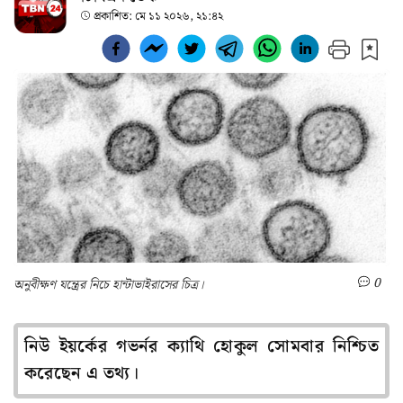
প্রকাশিত:
মে ১১ ২০২৬, ২১:৪২
0
অনুবীক্ষণ যন্ত্রের নিচে হান্টাভাইরাসের চিত্র।
নিউ ইয়র্কের গভর্নর ক্যাথি হোকুল সোমবার নিশ্চিত
করেছেন এ তথ্য।