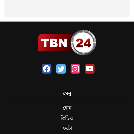
মেনু
হোম
ভিডিও
ফটো