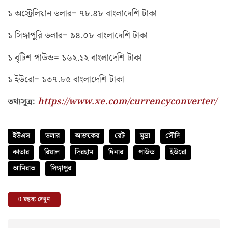
১ অস্ট্রেলিয়ান ডলার= ৭৮.৪৮ বাংলাদেশি টাকা
১ সিঙ্গাপুরি ডলার= ৯৪.০৮ বাংলাদেশি টাকা
১ বৃটিশ পাউন্ড= ১৬২.১২ বাংলাদেশি টাকা
১ ইউরো= ১৩৭.৮৫ বাংলাদেশি টাকা
তথ্যসূত্র:
https://www.xe.com/currencyconverter/
ইউএস
ডলার
আজকের
রেট
মুদ্রা
সৌদি
কাতার
রিয়াল
দিরহাম
দিনার
পাউন্ড
ইউরো
আমিরাত
সিঙ্গাপুর
0
মন্তব্য দেখুন