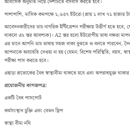
আবাসিক অনুমতি নিয়ে দেশটিতে বসবাস করতে হবে।
পাশাপাশি, মাসিক কমপক্ষে ১,৬৫৭ ইউরো (প্রায় ১ লাখ ৭১ হাজার টাকা
আবেদনকারীদের ডাচ নাগরিক ইন্টিগ্রেশন পরীক্ষায় উত্তীর্ণ হতে হবে, যে
থাকলে এ২ স্তর আবশ্যক)। A2 স্তর হলো ইউরোপীয় ভাষা দক্ষতা মাপকাঠ
এর মানে আপনি ডাচ ভাষায় সহজ বাক্য বুঝতে ও বলতে পারবেন, দৈন
আপনাকে অব্যাহতি দেওয়া না হয় (যেমন: বিশেষ পরিস্থিতি, বয়স, স্বা
পরীক্ষা পাস করতে হবে।
এছাড়া প্রত্যেকের বৈধ স্বাস্থ্যবীমা থাকতে হবে এবং অপরাধমুক্ত থাকার
প্রয়োজনীয় কাগজপত্র:
একটি বৈধ পাসপোর্ট
কর্মসংস্থান চুক্তি এবং বেতন স্লিপ
স্বাস্থ্য বীমা নথি