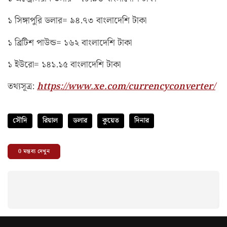
১ সিঙ্গাপুরি ডলার= ৯৪.৭৩ বাংলাদেশি টাকা
১ ব্রিটিশ পাউন্ড= ১৬২ বাংলাদেশি টাকা
১ ইউরো= ১৪১.১৫ বাংলাদেশি টাকা
তথ্যসূত্র:
https://www.xe.com/currencyconverter/
সৌদি
রিয়াল
ডলার
কুয়েত
দিনার
0
মন্তব্য দেখুন