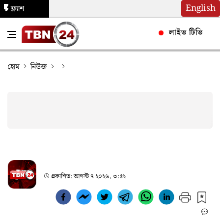
English
ফ্ল্যাশ
নিউজ
লাইভ টিভি
হোম
নিউজ
প্রকাশিত:
আগস্ট ৭ ২০২৬, ৩:৫২