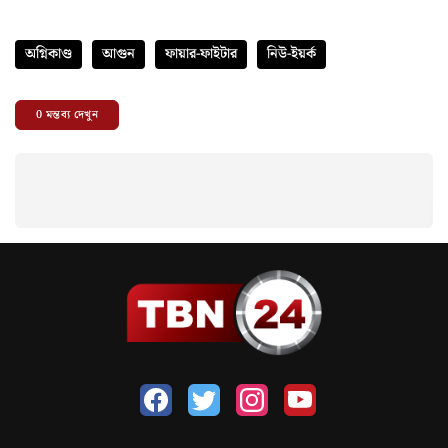
অগ্নিকাণ্ড
আগুন
ফায়ার-ফাইটার
নিউ-ইয়র্ক
0
মন্তব্য দেখুন