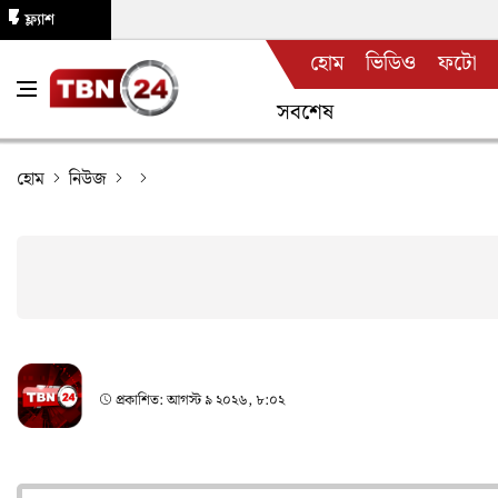
ফ্ল্যাশ
হোম
ভিডিও
ফটো
নিউজ
সবশেষ
হোম
নিউজ
প্রকাশিত:
আগস্ট ৯ ২০২৬, ৮:০২