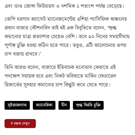
এবং ডাও জোন্স ফিউচারস ৩ দশমিক ১ শতাংশ পর্যন্ত বেড়েছে।
জেপি মরগান অ্যাসেট ম্যানেজমেন্টের এশিয়া প্যাসিফিক অঞ্চলের
প্রধান বাজার কৌশলবিদ তাই হুই এক বিবৃতিতে বলেন, ‘শুল্ক
কমানোর মাত্রা প্রত্যাশার চেয়েও বেশি। তবে ৯০ দিনের সময়সীমায়
পূর্ণাঙ্গ চুক্তি হওয়া কঠিন হতে পারে। তবুও, এটি আলোচনার ওপর
চাপ বজায় রাখবে।’
তিনি আরও বলেন, বাজারে ইতিবাচক মনোভাব ফেরাতে এই
পদক্ষেপ সহায়ক হবে এবং নিকট ভবিষ্যতে মার্কিন ফেডারেল
রিজার্ভের সুদহার কমানোর চাপ কিছুটা কমে যেতে পারে।
সুইজারল্যান্ড
অ্যামেরিকা
চীন
শুল্ক বিরতি চুক্তি
0
মন্তব্য দেখুন