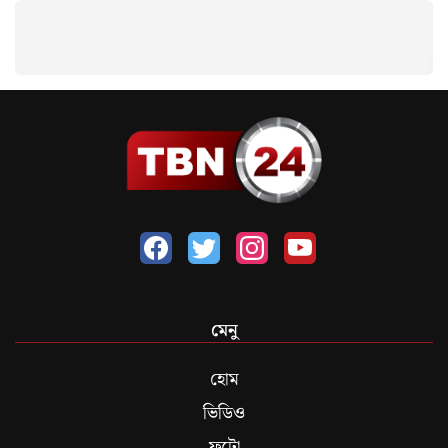
মেনু
হোম
ভিডিও
ফটো