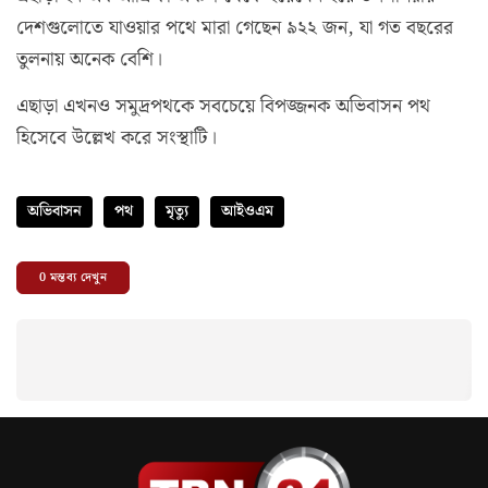
দেশগুলোতে যাওয়ার পথে মারা গেছেন ৯২২ জন, যা গত বছরের
তুলনায় অনেক বেশি।
এছাড়া এখনও সমুদ্রপথকে সবচেয়ে বিপজ্জনক অভিবাসন পথ
হিসেবে উল্লেখ করে সংস্থাটি।
অভিবাসন
পথ
মৃত্যু
আইওএম
0
মন্তব্য দেখুন