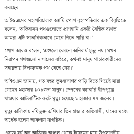
করছেন।
আইওএমের মহাপরিচালক অ্যামি পোপ বৃহস্পতিবার এক বিবৃতিতে
বলেন, ‘অভিবাসন পথগুলোতে প্রাণহানি একটি বৈশ্বিক ব্যর্থতা।
আমরা এটি স্বাভাবিকভাবে মেনে নিতে পারি না।’
পোপ আরও বলেন, ‘এগুলো কোনো অনিবার্য মৃত্যু নয়। যখন
নিরাপদ পথগুলো নাগালের বাইরে, তখনই মানুষ পাচারকারীদের
সহায়তায় বিপজ্জনক পথ বেছে নেয়।‘
আইওএম জানায়, গত বছর ভূমধ্যসাগর পাড়ি দিতে গিয়েই মারা
গেছেন ২হাজার ১০৮জন মানুষ। স্পেনের ক্যানারি দ্বীপপুঞ্জে
যাওয়ার আটলান্টিক রুটে মৃত্যু হয়েছে ১ হাজার ৪৭ জনের।
মৃত্যু তালিকায় নথিভুক্ত এশিয়ার তিন হাজার অভিবাসী, যাদের মধ্যে
অর্ধেক হলেন আফগান নাগরিক।
এছাড়া হর্ন অব আফ্রিকা অঞ্চল থেকে ইয়েমেন হয়ে উপসাগরীয়