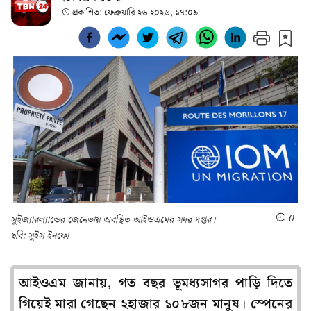
প্রকাশিত:
ফেব্রুয়ারি ২৬ ২০২৬, ১৭:০৯
0
সুইজ্যারল্যান্ডের জেনেভায় অবস্থিত আইওএমের সদর দপ্তর।
ছবি: সুইস ইনফো
আইওএম জানায়, গত বছর ভূমধ্যসাগর পাড়ি দিতে
গিয়েই মারা গেছেন ২হাজার ১০৮জন মানুষ। স্পেনের