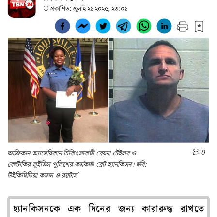
প্রকাশিত:
জুলাই ২১ ২০২৫, ২৩:০১
0
আফ্রিকান অ্যামেরিকান চিকিৎসাকর্মী ব্রেয়না টেইলর ও
কেন্টাকির লুইভিল পুলিশের কর্মকর্তা ব্রেট হ্যানকিসন। ছবি:
উইকিমিডিয়া কমন্স ও রয়টার্স
হ্যানকিসনকে এক দিনের জন্য কারারুদ্ধ রাখতে