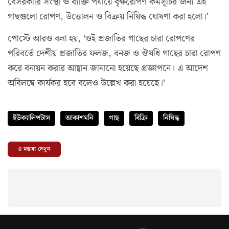
বেসরকারি সংস্থা ও ব্যক্তি পর্যায়ে বৃক্ষরোপণ কর্মসূচির জন্য এই
গাছগুলো রোপণ, উত্তোলন ও বিক্রয় নিষিদ্ধ ঘোষণা করা হলো।’
পোস্টে আরও বলা হয়, ‘ওই প্রজাতির গাছের চারা রোপণের
পরিবর্তে দেশীয় প্রজাতির ফলজ, বনজ ও ঔষধি গাছের চারা রোপণ
করে বনায়ন করার আহ্বান জানানো হয়েছে প্রজ্ঞাপনে। এ আদেশ
অবিলম্বে কার্যকর হবে বলেও উল্লেখ করা হয়েছে।’
ইউক্যালিপটাস
আকাশমনি
গাছ
বিক্রি
নিষিদ্ধ
0
মন্তব্য দেখুন