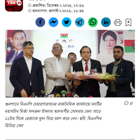
প্রকাশিত:
ডিসেম্বর ১ ২০২৫, ১৭:৫৬
হালনাগাদ:
আগস্ট ২ ২০২৬, ১৮:৪৪
0
গুলশানে বিএনপি চেয়ারপারসনের রাজনৈতিক কার্যালয়ে দলটির
মহাসচিব মির্জা ফখরুল ইসলাম আলমগীর সোমবার বেলা সাড়ে
১১টার দিকে রেজাকে ফুল দিয়ে বরণ করে নেন। ছবি: বিএনপির
মিডিয়া সেল