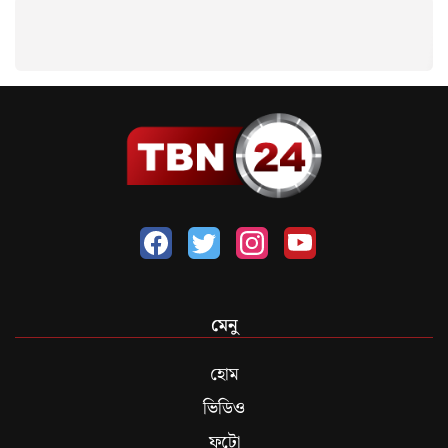
মেনু
হোম
ভিডিও
ফটো