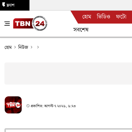
ফ্ল্যাশ
হোম
ভিডিও
ফটো
নিউজ
সবশেষ
হোম
নিউজ
প্রকাশিত:
আগস্ট ৭ ২০২৬, ৬:২৩