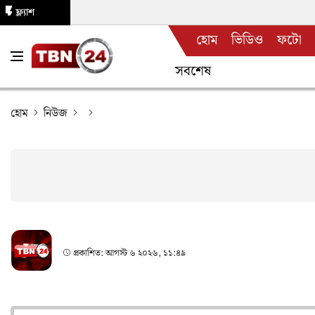
ফ্ল্যাশ
হোম
ভিডিও
ফটো
নিউজ
সবশেষ
হোম
নিউজ
প্রকাশিত:
আগস্ট ৬ ২০২৬, ১১:৪৯