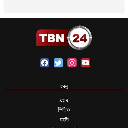
মেনু
হোম
ভিডিও
ফটো