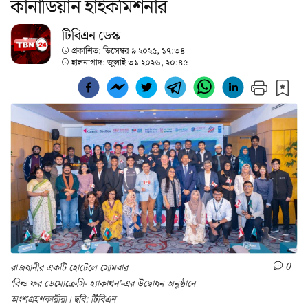
কানাডিয়ান হাইকমিশনার
টিবিএন ডেস্ক
প্রকাশিত:
ডিসেম্বর ৯ ২০২৫, ১৭:৩৪
হালনাগাদ:
জুলাই ৩১ ২০২৬, ২০:৪৫
0
রাজধানীর একটি হোটেলে সোমবার
‘বিল্ড ফর ডেমোক্রেসি- হ্যাকাথন’-এর উদ্বোধন অনুষ্ঠানে
অংশগ্রহণকারীরা। ছবি: টিবিএন