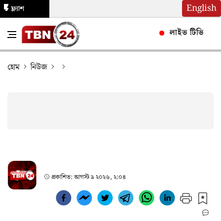
English
ফ্ল্যাশ
নিউজ
লাইভ টিভি
হোম
নিউজ
প্রকাশিত:
আগস্ট ৯ ২০২৬, ২:০৪