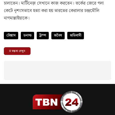
চালাতেন। মার্টিনেজ় সেখানে কাজ করতেন। তর্কের জেরে গলা
কেটে নৃশংসভাবে হত্যা করা হয় ভারতের কেরালার চন্দ্রমৌলি
নাগমাল্লাইয়াকে।
টেক্সাস
ডনাল্ড
ট্রাম্প
অবৈধ
অভিবাসী
0
মন্তব্য দেখুন