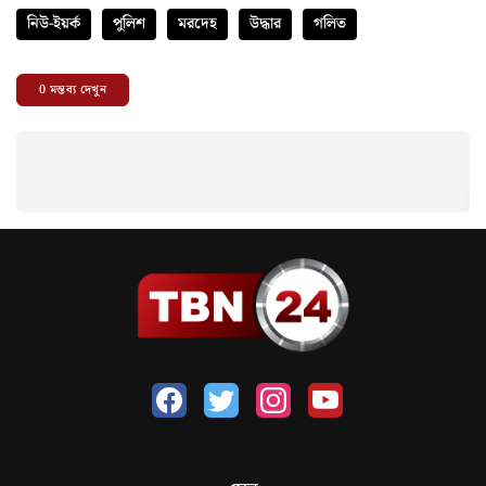
নিউ-ইয়র্ক
পুলিশ
মরদেহ
উদ্ধার
গলিত
0
মন্তব্য দেখুন