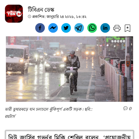
টিবিএন ডেস্ক
প্রকাশিত:
জানুয়ারি ২৪ ২০২৬, ১৩:৪২
0
ভারী তুষারঝড়ে যান চলাচলে ঝুঁকিপূর্ণ একটি সড়ক। ছবি::
রয়টার্স
নিউ জার্সির গভর্নর মিকি শেরিল বলেন, ‘প্রয়োজনীয়