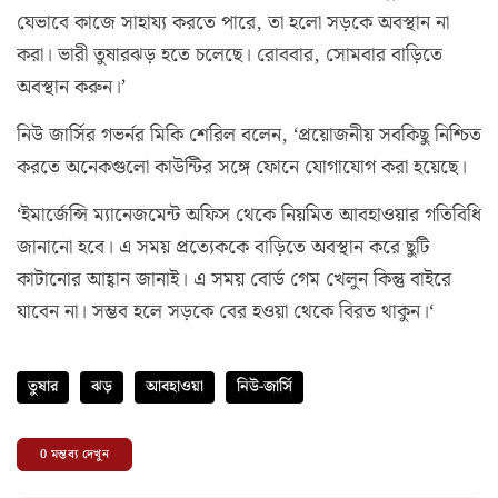
যেভাবে কাজে সাহায্য করতে পারে, তা হলো সড়কে অবস্থান না
করা। ভারী তুষারঝড় হতে চলেছে। রোববার, সোমবার বাড়িতে
অবস্থান করুন।’
নিউ জার্সির গভর্নর মিকি শেরিল বলেন, ‘প্রয়োজনীয় সবকিছু নিশ্চিত
করতে অনেকগুলো কাউন্টির সঙ্গে ফোনে যোগাযোগ করা হয়েছে।
‘ইমার্জেন্সি ম্যানেজমেন্ট অফিস থেকে নিয়মিত আবহাওয়ার গতিবিধি
জানানো হবে। এ সময় প্রত্যেককে বাড়িতে অবস্থান করে ছুটি
কাটানোর আহ্বান জানাই। এ সময় বোর্ড গেম খেলুন কিন্তু বাইরে
যাবেন না। সম্ভব হলে সড়কে বের হওয়া থেকে বিরত থাকুন।‘
তুষার
ঝড়
আবহাওয়া
নিউ-জার্সি
0
মন্তব্য দেখুন