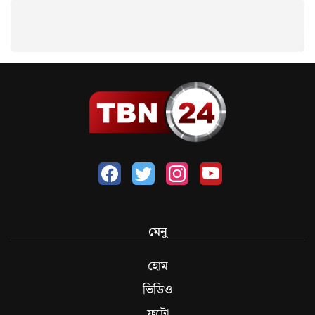
মেনু
হোম
ভিডিও
ফটো