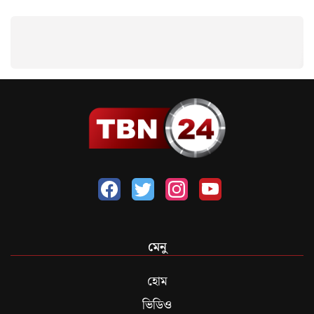
মেনু
হোম
ভিডিও