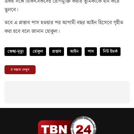
একই সঙ্গে চিকিৎসকদের রোগমুক্তি করার ভূমিকাকে হীন করে
তুলবে।
তবে এ প্রস্তাব পাস হওয়ার পর আগামী বছর আইন হিসেবে গৃহীত
করা হবে বলে জানান হোকুল।
স্বেচ্ছা-মৃত্যু
হোকুল
প্রস্তাব
আইন
পাস
নিউ ইয়র্ক
0
মন্তব্য দেখুন