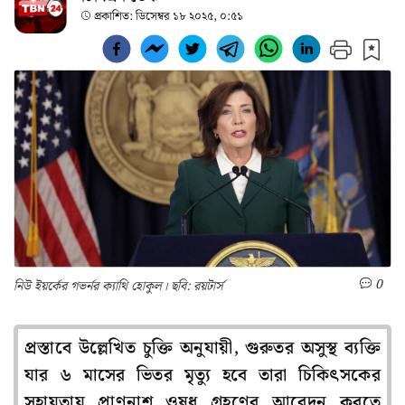
প্রকাশিত:
ডিসেম্বর ১৮ ২০২৫, ০:৫১
0
নিউ ইয়র্কের গভর্নর ক্যাথি হোকুল। ছবি: রয়টার্স
প্রস্তাবে উল্লেখিত চুক্তি অনুযায়ী, গুরুতর অসুস্থ ব্যক্তি
যার ৬ মাসের ভিতর মৃত্যু হবে তারা চিকিৎসকের
সহায়তায় প্রাণনাশ ওষুধ গ্রহণের আবেদন করতে